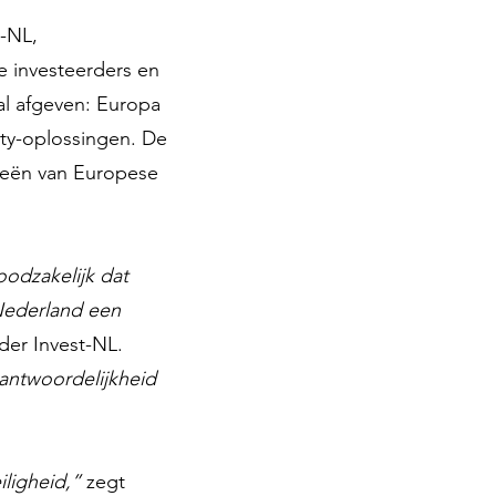
t-NL,
e investeerders en
aal afgeven: Europa
ity-oplossingen. De
gieën van Europese
oodzakelijk dat
Nederland een
der Invest-NL.
rantwoordelijkheid
iligheid,”
zegt