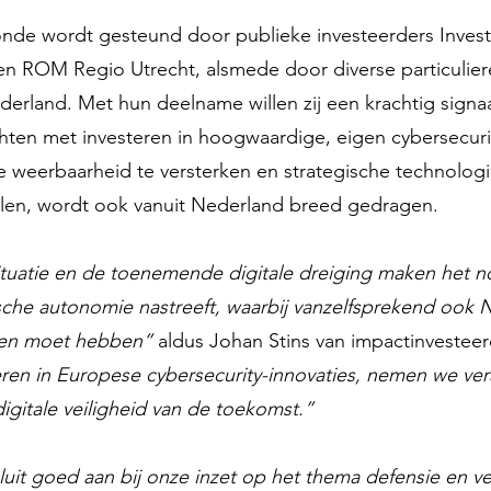
onde wordt gesteund door publieke investeerders Inves
en ROM Regio Utrecht, alsmede door diverse particulier
Nederland. Met hun deelname willen zij een krachtig sign
chten met investeren in hoogwaardige, eigen cybersecur
le weerbaarheid te versterken en strategische technolo
len, wordt ook vanuit Nederland breed gedragen.
ituatie en de toenemende digitale dreiging maken het n
che autonomie nastreeft, waarbij vanzelfsprekend ook 
n en moet hebben”
aldus Johan Stins van impactinvesteer
eren in Europese cybersecurity-innovaties, nemen we ve
gitale veiligheid van de toekomst.”
luit goed aan bij onze inzet op het thema defensie en ve