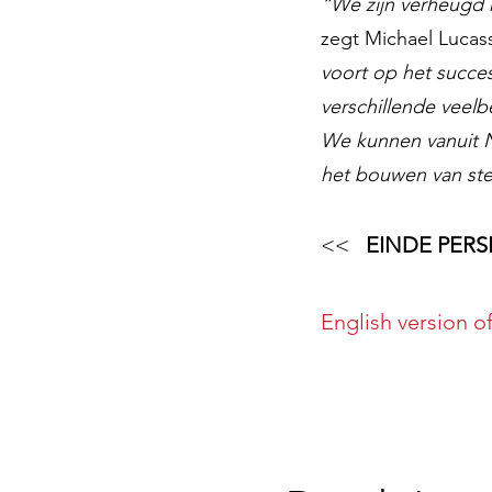
“We zijn verheugd 
zegt Michael Lucass
voort op het succe
verschillende veel
We kunnen vanuit N
het bouwen van ste
<<
EINDE PER
English version o