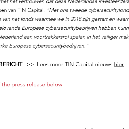
met het vertrouwen dat deze Nederlandse investeerders 
en van TIN Capital.
“Met ons tweede cybersecurityfon
s van het fonds waarmee we in 2018 zijn gestart en waar
belovende Europese cybersecuritybedrijven hebben kun
ederland een voortrekkersrol spelen in het veiliger ma
rke Europese cybersecuritybedrijven.”
SBERICHT
>> Lees meer TIN Capital nieuws
hier
f the press release below