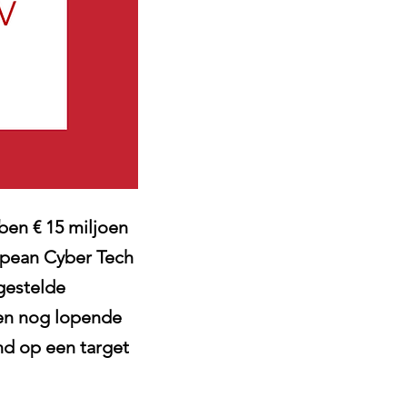
en € 15 miljoen
opean Cyber Tech
gestelde
een nog lopende
nd op een target