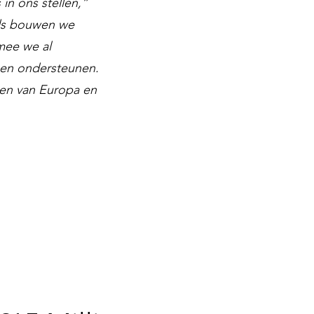
in ons stellen,”
ds bouwen we
mee we al
nen ondersteunen.
ken van Europa en