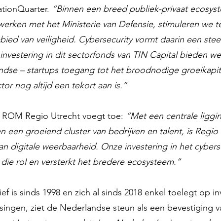
ationQuarter.
“Binnen een breed publiek-privaat ecosys
rken met het Ministerie van Defensie, stimuleren we 
bied van veiligheid. Cybersecurity vormt daarin een stee
investering in dit sectorfonds van TIN Capital bieden w
ndse – startups toegang tot het broodnodige groeikapit
or nog altijd een tekort aan is.”
an ROM Regio Utrecht voegt toe:
“Met een centrale liggin
en een groeiend cluster van bedrijven en talent, is Regio
an digitale weerbaarheid. Onze investering in het cybers
j die rol en versterkt het bredere ecosysteem.”
ief is sinds 1998 en zich al sinds 2018 enkel toelegt op i
singen, ziet de Nederlandse steun als een bevestiging va